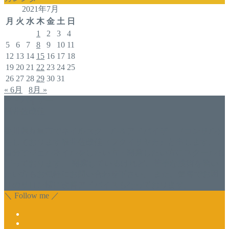
2021年7月
月
火
水
木
金
土
日
1
2
3
4
5
6
7
8
9
10
11
12
13
14
15
16
17
18
19
20
21
22
23
24
25
26
27
28
29
30
31
« 6月
8月 »
アドバイザー
福井佐哉佳
香川県丸亀市でネイルスクール＆アドバイザー（コンサル）
をしております福井佐哉佳（フクイサヤカ）と申します。
自分でジェルネイルをしたい方・開業したい方にスクールも
行っております。 開業しているけれど、苦手な技術を習い
たい方もお気軽にお問い合わせ下さい。 また、集客でお困
りのサロン様に改善アドバイスも行っております。
＼ Follow me ／