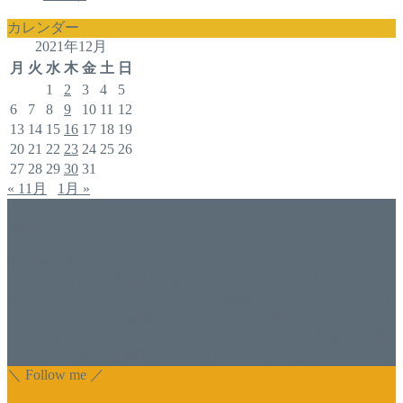
カレンダー
2021年12月
月
火
水
木
金
土
日
1
2
3
4
5
6
7
8
9
10
11
12
13
14
15
16
17
18
19
20
21
22
23
24
25
26
27
28
29
30
31
« 11月
1月 »
アドバイザー
福井佐哉佳
香川県丸亀市でネイルスクール＆アドバイザー（コンサル）
をしております福井佐哉佳（フクイサヤカ）と申します。
自分でジェルネイルをしたい方・開業したい方にスクールも
行っております。 開業しているけれど、苦手な技術を習い
たい方もお気軽にお問い合わせ下さい。 また、集客でお困
りのサロン様に改善アドバイスも行っております。
＼ Follow me ／