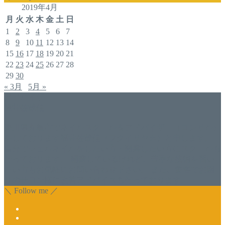
2019年4月
月
火
水
木
金
土
日
1
2
3
4
5
6
7
8
9
10
11
12
13
14
15
16
17
18
19
20
21
22
23
24
25
26
27
28
29
30
« 3月
5月 »
アドバイザー
福井佐哉佳
香川県丸亀市でネイルスクール＆アドバイザー（コンサル）
をしております福井佐哉佳（フクイサヤカ）と申します。
自分でジェルネイルをしたい方・開業したい方にスクールも
行っております。 開業しているけれど、苦手な技術を習い
たい方もお気軽にお問い合わせ下さい。 また、集客でお困
りのサロン様に改善アドバイスも行っております。
＼ Follow me ／