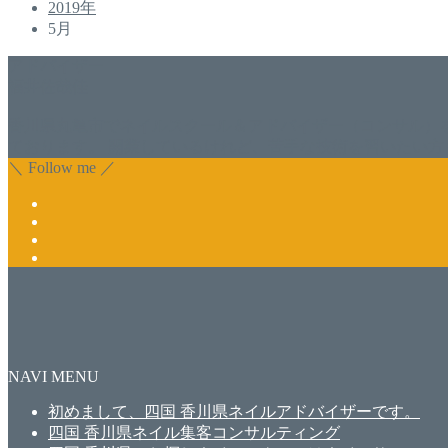
2019年
5月
アドバイザー
福井佐哉佳
香川県丸亀市でネイルスクール＆アドバイザー（コンサル）
ております。 開業しているけれど、苦手な技術を習いたい方
＼ Follow me ／
NAVI MENU
初めまして、四国 香川県ネイルアドバイザーです。
四国 香川県ネイル集客コンサルティング