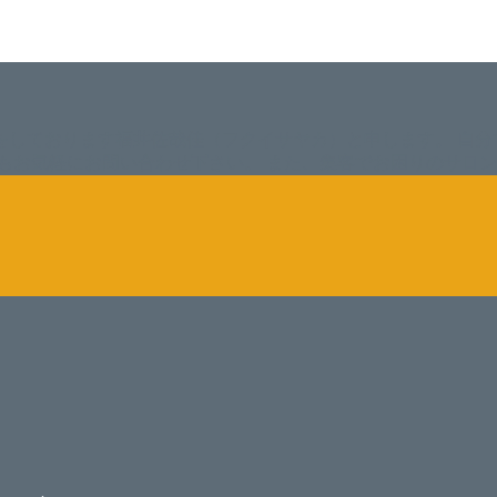
をしております福井佐哉佳（フクイサヤカ）と申します。 自分
もお気軽にお問い合わせ下さい。 また、集客でお困りのサロ