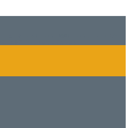
でジェルネイルをしたい方・開業したい方にスクールも行っ
ン様に改善アドバイスも行っております。