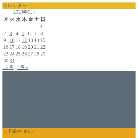
カレンダー
2020年3月
月
火
水
木
金
土
日
1
2
3
4
5
6
7
8
9
10
11
12
13
14
15
16
17
18
19
20
21
22
23
24
25
26
27
28
29
30
31
« 2月
4月 »
アドバイザー
福井佐哉佳
香川県丸亀市でネイルスクール＆アドバイザー（コンサル）
をしております福井佐哉佳（フクイサヤカ）と申します。
自分でジェルネイルをしたい方・開業したい方にスクールも
行っております。 開業しているけれど、苦手な技術を習い
たい方もお気軽にお問い合わせ下さい。 また、集客でお困
りのサロン様に改善アドバイスも行っております。
＼ Follow me ／