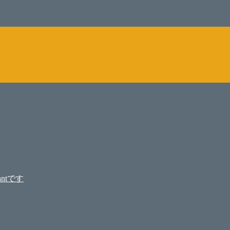
をしております福井佐哉佳（フクイサヤカ）と申します。 自分
もお気軽にお問い合わせ下さい。 また、集客でお困りのサロ
ntです