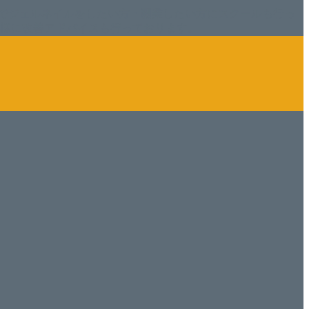
でジェルネイルをしたい方・開業したい方にスクールも行っ
ン様に改善アドバイスも行っております。