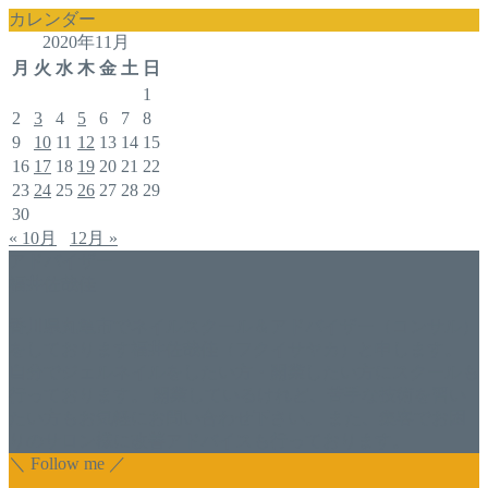
カレンダー
2020年11月
月
火
水
木
金
土
日
1
2
3
4
5
6
7
8
9
10
11
12
13
14
15
16
17
18
19
20
21
22
23
24
25
26
27
28
29
30
« 10月
12月 »
アドバイザー
福井佐哉佳
香川県丸亀市でネイルスクール＆アドバイザー（コンサル）
をしております福井佐哉佳（フクイサヤカ）と申します。
自分でジェルネイルをしたい方・開業したい方にスクールも
行っております。 開業しているけれど、苦手な技術を習い
たい方もお気軽にお問い合わせ下さい。 また、集客でお困
りのサロン様に改善アドバイスも行っております。
＼ Follow me ／