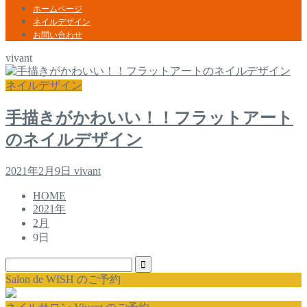
ホームページ
ネイルデザイン
お問い合わせ
vivant
ネイルデザイン
手描きがかわいい！！フラットアート
のネイルデザイン
2021年2月9日
vivant
HOME
2021年
2月
9日
Salon de WISH のご予約