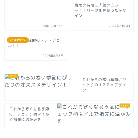
梅雨の時期に人気のカラ
ー！！パープルを使ったデザ
イン
2018年12月27日
2021年6月3日
まだまだ大活躍のフットジェ
ネイルデザイン
ル！！
2019年8月8日
これからの寒い季節にぴ
ったりのオススメデザイ
ン！！
これから寒くなる季節
に！チェック柄ネイル
で指先に温かみを