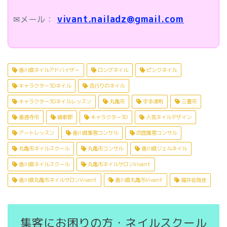
vivant.nailadz@gmail.com
✉メール：
香川県ネイルアドバイザー
ロングネイル
ピンクネイル
キャラクター3Dネイル
流行りのネイル
キャラクター3Dネイルレッスン
丸亀市
宇多津町
三豊市
善通寺市
綾歌郡
キャラクター3D
人気ネイルデザイン
アートレッスン
香川県集客コンサル
四国集客コンサル
丸亀市ネイルスクール
丸亀市コンサル
香川県ジェルネイル
香川県ネイルスクール
丸亀市ネイルサロンVivant
香川県丸亀市ネイルサロンVivant
香川県丸亀市Vivant
福井佐哉佳
集客にお困りの方・ネイルスクール