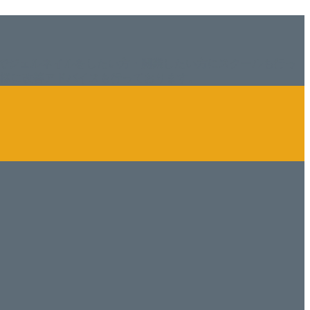
でジェルネイルをしたい方・開業したい方にスクールも行っ
ン様に改善アドバイスも行っております。