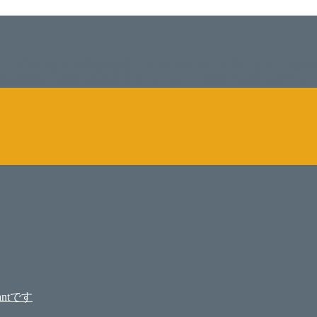
をしております福井佐哉佳（フクイサヤカ）と申します。 自分
もお気軽にお問い合わせ下さい。 また、集客でお困りのサロ
ntです