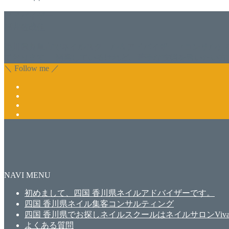
アドバイザー
福井佐哉佳
香川県丸亀市でネイルスクール＆アドバイザー（コンサル）
ております。 開業しているけれど、苦手な技術を習いたい方
＼ Follow me ／
NAVI MENU
初めまして、四国 香川県ネイルアドバイザーです。
四国 香川県ネイル集客コンサルティング
四国 香川県でお探しネイルスクールはネイルサロンViva
よくある質問