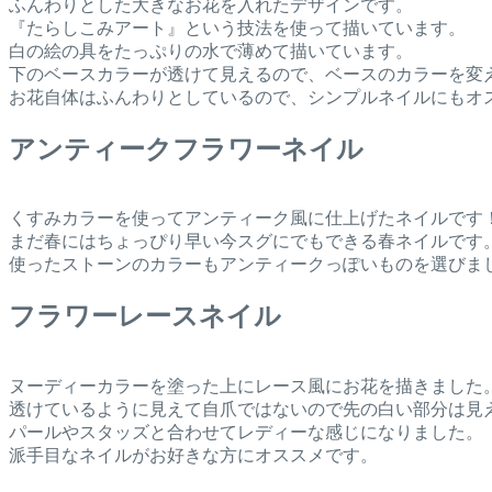
ふんわりとした大きなお花を入れたデザインです。
『たらしこみアート』という技法を使って描いています。
白の絵の具をたっぷりの水で薄めて描いています。
下のベースカラーが透けて見えるので、ベースのカラーを変
お花自体はふんわりとしているので、シンプルネイルにもオ
アンティークフラワーネイル
くすみカラーを使ってアンティーク風に仕上げたネイルです
まだ春にはちょっぴり早い今スグにでもできる春ネイルです
使ったストーンのカラーもアンティークっぽいものを選びま
フラワーレースネイル
ヌーディーカラーを塗った上にレース風にお花を描きました
透けているように見えて自爪ではないので先の白い部分は見
パールやスタッズと合わせてレディーな感じになりました。
派手目なネイルがお好きな方にオススメです。