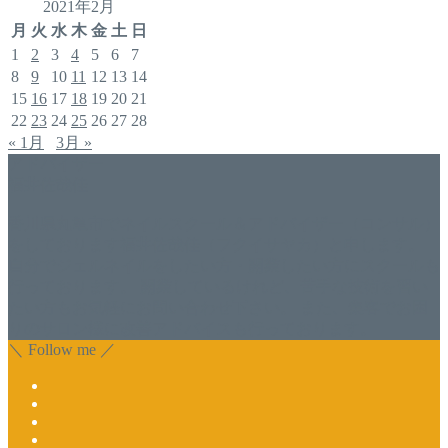
2021年2月
月
火
水
木
金
土
日
1
2
3
4
5
6
7
8
9
10
11
12
13
14
15
16
17
18
19
20
21
22
23
24
25
26
27
28
« 1月
3月 »
アドバイザー
福井佐哉佳
香川県丸亀市でネイルスクール＆アドバイザー（コンサル）
をしております福井佐哉佳（フクイサヤカ）と申します。
自分でジェルネイルをしたい方・開業したい方にスクールも
行っております。 開業しているけれど、苦手な技術を習い
たい方もお気軽にお問い合わせ下さい。 また、集客でお困
りのサロン様に改善アドバイスも行っております。
＼ Follow me ／