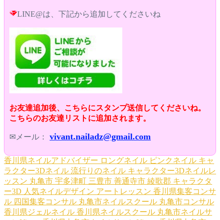
LINE@は、下記から追加してくださいね
お友達追加後、こちらにスタンプ送信してくださいね。
こちらのお友達リストに追加されます。
vivant.nailadz@gmail.com
✉メール：
香川県ネイルアドバイザー
ロングネイル
ピンクネイル
キャ
ラクター3Dネイル
流行りのネイル
キャラクター3Dネイルレ
ッスン
丸亀市
宇多津町
三豊市
善通寺市
綾歌郡
キャラクタ
ー3D
人気ネイルデザイン
アートレッスン
香川県集客コンサ
ル
四国集客コンサル
丸亀市ネイルスクール
丸亀市コンサル
香川県ジェルネイル
香川県ネイルスクール
丸亀市ネイルサ