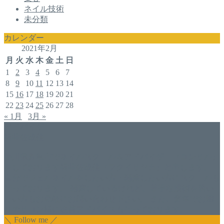
ネイル技術
未分類
カレンダー
2021年2月
月
火
水
木
金
土
日
1
2
3
4
5
6
7
8
9
10
11
12
13
14
15
16
17
18
19
20
21
22
23
24
25
26
27
28
« 1月
3月 »
アドバイザー
福井佐哉佳
香川県丸亀市でネイルスクール＆アドバイザー（コンサル）
をしております福井佐哉佳（フクイサヤカ）と申します。
自分でジェルネイルをしたい方・開業したい方にスクールも
行っております。 開業しているけれど、苦手な技術を習い
たい方もお気軽にお問い合わせ下さい。 また、集客でお困
りのサロン様に改善アドバイスも行っております。
＼ Follow me ／