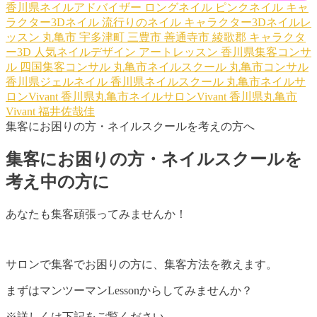
香川県ネイルアドバイザー
ロングネイル
ピンクネイル
キャ
ラクター3Dネイル
流行りのネイル
キャラクター3Dネイルレ
ッスン
丸亀市
宇多津町
三豊市
善通寺市
綾歌郡
キャラクタ
ー3D
人気ネイルデザイン
アートレッスン
香川県集客コンサ
ル
四国集客コンサル
丸亀市ネイルスクール
丸亀市コンサル
香川県ジェルネイル
香川県ネイルスクール
丸亀市ネイルサ
ロンVivant
香川県丸亀市ネイルサロンVivant
香川県丸亀市
Vivant
福井佐哉佳
集客にお困りの方・ネイルスクールを考えの方へ
集客にお困りの方・ネイルスクールを
考え中の方に
あなたも集客頑張ってみませんか！
サロンで集客でお困りの方に、集客方法を教えます。
まずはマンツーマンLessonからしてみませんか？
※詳しくは下記をご覧ください。