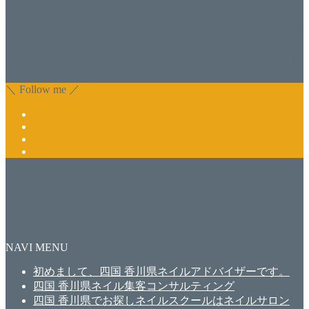
香川県丸亀市でネイルスクール＆アドバイザー（コンサル）
をしております福井佐哉佳（フクイサヤカ）と申します。
自分でジェルネイルをしたい方・開業したい方にスクールも
行っております。 開業しているけれど、苦手な技術を習い
たい方もお気軽にお問い合わせ下さい。 また、集客でお困
りのサロン様に改善アドバイスも行っております。
＼ Follow me ／
NAVI MENU
初めまして、四国 香川県ネイルアドバイザーです。
四国 香川県ネイル集客コンサルティング
四国 香川県でお探しネイルスクールはネイルサロン