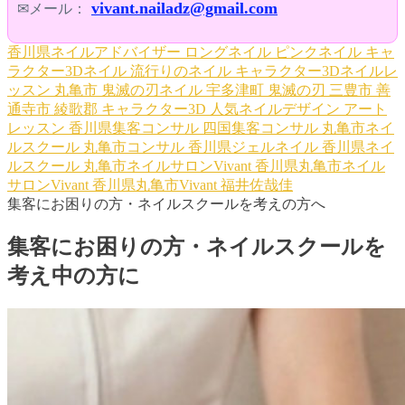
vivant.nailadz@gmail.com
✉メール：
香川県ネイルアドバイザー
ロングネイル
ピンクネイル
キャ
ラクター3Dネイル
流行りのネイル
キャラクター3Dネイルレ
ッスン
丸亀市
鬼滅の刃ネイル
宇多津町
鬼滅の刃
三豊市
善
通寺市
綾歌郡
キャラクター3D
人気ネイルデザイン
アート
レッスン
香川県集客コンサル
四国集客コンサル
丸亀市ネイ
ルスクール
丸亀市コンサル
香川県ジェルネイル
香川県ネイ
ルスクール
丸亀市ネイルサロンVivant
香川県丸亀市ネイル
サロンVivant
香川県丸亀市Vivant
福井佐哉佳
集客にお困りの方・ネイルスクールを考えの方へ
集客にお困りの方・ネイルスクールを
考え中の方に