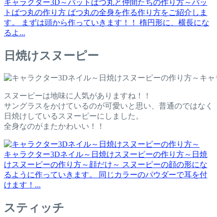
キャラクター3D～バットばつ丸と仲間たちの作り方～
バッ
トばつ丸の作り方 ばつ丸の全身を作る作り方をご紹介しま
す。 まずは頭から作っていきます！！ 楕円形に、横長にな
るよ...
日焼けスヌーピー
キャ
スヌーピーは地味に人気がありますね！！
サングラスをかけているのが可愛いと思い、普通のではなく
日焼けしているスヌーピーにしました。
全身なのがまたかわいい！！
キャラクター3Dネイル～日焼けスヌーピーの作り方～
日焼
けスヌーピーの作り方～顔だけ～ スヌーピーの顔の形にな
るように作っていきます。 同じカラーのパウダーで耳を付
けます！...
スティッチ