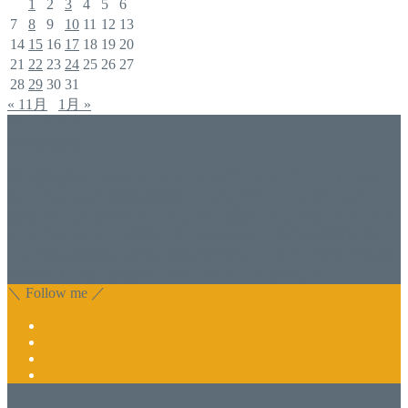
1
2
3
4
5
6
7
8
9
10
11
12
13
14
15
16
17
18
19
20
21
22
23
24
25
26
27
28
29
30
31
« 11月
1月 »
アドバイザー
福井佐哉佳
香川県丸亀市でネイルスクール＆アドバイザー（コンサル）
をしております福井佐哉佳（フクイサヤカ）と申します。
自分でジェルネイルをしたい方・開業したい方にスクールも
行っております。 開業しているけれど、苦手な技術を習い
たい方もお気軽にお問い合わせ下さい。 また、集客でお困
りのサロン様に改善アドバイスも行っております。
＼ Follow me ／