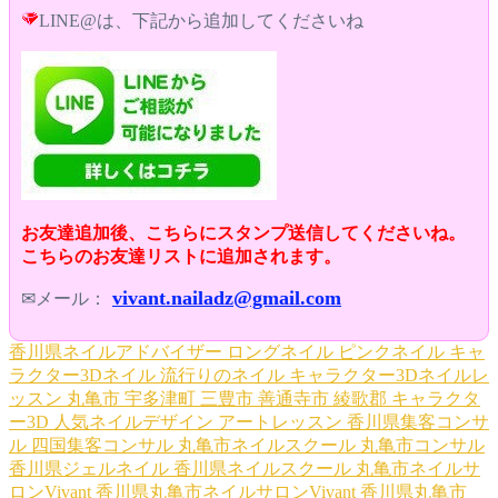
LINE@は、下記から追加してくださいね
お友達追加後、こちらにスタンプ送信してくださいね。
こちらのお友達リストに追加されます。
vivant.nailadz@gmail.com
✉メール：
香川県ネイルアドバイザー
ロングネイル
ピンクネイル
キャ
ラクター3Dネイル
流行りのネイル
キャラクター3Dネイルレ
ッスン
丸亀市
宇多津町
三豊市
善通寺市
綾歌郡
キャラクタ
ー3D
人気ネイルデザイン
アートレッスン
香川県集客コンサ
ル
四国集客コンサル
丸亀市ネイルスクール
丸亀市コンサル
香川県ジェルネイル
香川県ネイルスクール
丸亀市ネイルサ
ロンVivant
香川県丸亀市ネイルサロンVivant
香川県丸亀市