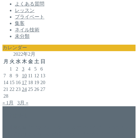
よくある質問
レッスン
プライベート
集客
ネイル技術
未分類
カレンダー
2022年2月
月
火
水
木
金
土
日
1
2
3
4
5
6
7
8
9
10
11
12
13
14
15
16
17
18
19
20
21
22
23
24
25
26
27
28
« 1月
3月 »
アドバイザー
福井佐哉佳
香川県丸亀市でネイルスクール＆アドバイザー（コンサル）
をしております福井佐哉佳（フクイサヤカ）と申します。