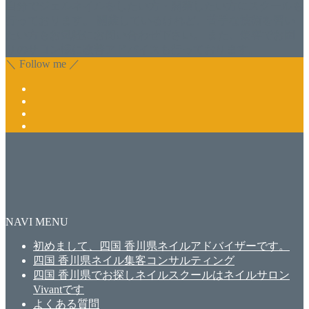
自分でジェルネイルをしたい方・開業したい方にスクールも
行っております。 開業しているけれど、苦手な技術を習い
たい方もお気軽にお問い合わせ下さい。 また、集客でお困
りのサロン様に改善アドバイスも行っております。
＼ Follow me ／
NAVI MENU
初めまして、四国 香川県ネイルアドバイザーです。
四国 香川県ネイル集客コンサルティング
四国 香川県でお探しネイルスクールはネイルサロン
Vivantです
よくある質問