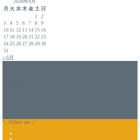
2026年8月
月
火
水
木
金
土
日
1
2
3
4
5
6
7
8
9
10
11
12
13
14
15
16
17
18
19
20
21
22
23
24
25
26
27
28
29
30
31
« 6月
アドバイザー
福井佐哉佳
香川県丸亀市でネイルスクール＆アドバイザー（コンサル）
をしております福井佐哉佳（フクイサヤカ）と申します。
自分でジェルネイルをしたい方・開業したい方にスクールも
行っております。 開業しているけれど、苦手な技術を習い
たい方もお気軽にお問い合わせ下さい。 また、集客でお困
りのサロン様に改善アドバイスも行っております。
＼ Follow me ／