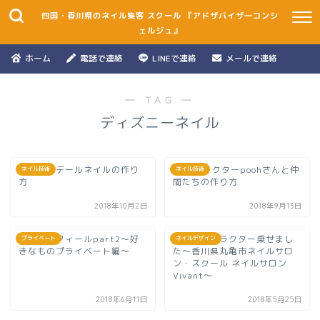
四国・香川県のネイル集客 スクール 『アドザバイザ―コンシ
ェルジュ』
ホーム
電話で連絡
LINEで連絡
メールで連絡
― TAG ―
ディズニーネイル
チップ＆デールネイルの作り
3Dキャラクターpoohさんと仲
ネイル技術
ネイル技術
方
間たちの作り方
2018年10月2日
2018年9月13日
私のプロフィールpart2～好
超立体キャラクター乗せまし
プライベート
ネイルデザイン
きなものプライベート編～
た～香川県丸亀市ネイルサロ
ン・スクール ネイルサロン
Vivant～
2018年6月11日
2018年5月25日