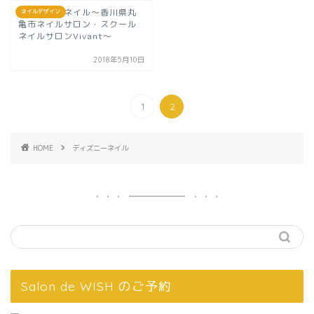
ディズニーネイル～香川県丸
ネイルデザイン
亀市ネイルサロン・スクール
ネイルサロンVivant～
2018年5月10日
1
2
HOME
ディズニーネイル
Salon de WISH のご予約