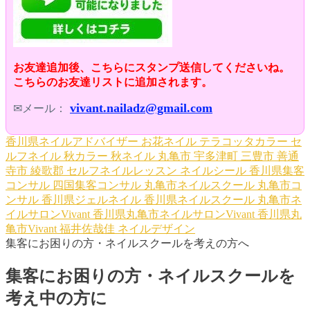
お友達追加後、こちらにスタンプ送信してくださいね。
こちらのお友達リストに追加されます。
vivant.nailadz@gmail.com
✉メール：
香川県ネイルアドバイザー
お花ネイル
テラコッタカラー
セ
ルフネイル
秋カラー
秋ネイル
丸亀市
宇多津町
三豊市
善通
寺市
綾歌郡
セルフネイルレッスン
ネイルシール
香川県集客
コンサル
四国集客コンサル
丸亀市ネイルスクール
丸亀市コ
ンサル
香川県ジェルネイル
香川県ネイルスクール
丸亀市ネ
イルサロンVivant
香川県丸亀市ネイルサロンVivant
香川県丸
亀市Vivant
福井佐哉佳
ネイルデザイン
集客にお困りの方・ネイルスクールを考えの方へ
集客にお困りの方・ネイルスクールを
考え中の方に