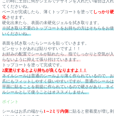
この時に土台に何かジェルでデザインを入れたい場合は入れ
てくださいね。
ベースが完成したら、薄くトップコートを塗って
しっかり硬
化
させます。
硬化出来たら、表面の未硬化ジェルを拭き取ります。
※拭き取り不要のトップコートをお持ちの方はそちらをお使
いくださいね。
表面を拭き取ったらシールを貼っていきます。
ピンセットがあれば貼りやすいですよ！！
お好みの配置でシールが貼れたら、指でしっかりと空気が入
らないように抑えて張り付けていきます。
トップコートを塗って完成です。
2度塗りするとより持ちが良くなりますよ！！
ネイルシールは普通のシールより薄く作られているので、お
爪にもフィットしやすく扱いやすいですが、普通のシールは
平面に貼ることを前提に作られているので硬さがあり、ネイ
ルシールとして使うことはオススメしません。
シールはお爪の端から
1～2ミリ内側
に貼ると密着度が増し剥