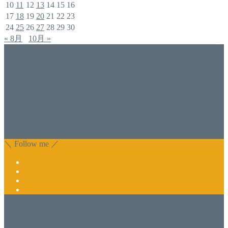
10
11
12
13
14
15
16
17
18
19
20
21
22
23
24
25
26
27
28
29
30
« 8月
10月 »
アドバイザー
福井佐哉佳
香川県丸亀市でネイルスクール＆アドバイザー（コンサル）
をしております福井佐哉佳（フクイサヤカ）と申します。
自分でジェルネイルをしたい方・開業したい方にスクールも
行っております。 開業しているけれど、苦手な技術を習い
たい方もお気軽にお問い合わせ下さい。 また、集客でお困
りのサロン様に改善アドバイスも行っております。
＼ Follow me ／