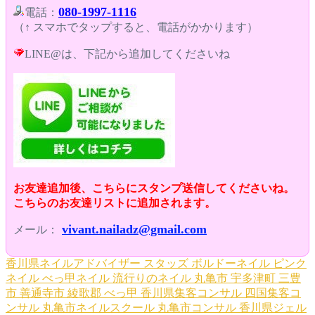
080-1997-1116
電話：
（↑ スマホでタップすると、電話がかかります）
LINE@は、下記から追加してくださいね
お友達追加後、こちらにスタンプ送信してくださいね。
こちらのお友達リストに追加されます。
vivant.nailadz@gmail.com
メール：
香川県ネイルアドバイザー
スタッズ
ボルドーネイル
ピンク
ネイル
べっ甲ネイル
流行りのネイル
丸亀市
宇多津町
三豊
市
善通寺市
綾歌郡
べっ甲
香川県集客コンサル
四国集客コ
ンサル
丸亀市ネイルスクール
丸亀市コンサル
香川県ジェル