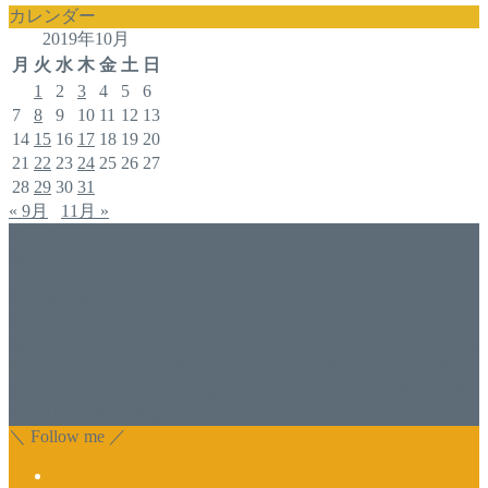
カレンダー
2019年10月
月
火
水
木
金
土
日
1
2
3
4
5
6
7
8
9
10
11
12
13
14
15
16
17
18
19
20
21
22
23
24
25
26
27
28
29
30
31
« 9月
11月 »
アドバイザー
福井佐哉佳
香川県丸亀市でネイルスクール＆アドバイザー（コンサル）
をしております福井佐哉佳（フクイサヤカ）と申します。
自分でジェルネイルをしたい方・開業したい方にスクールも
行っております。 開業しているけれど、苦手な技術を習い
たい方もお気軽にお問い合わせ下さい。 また、集客でお困
りのサロン様に改善アドバイスも行っております。
＼ Follow me ／