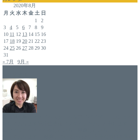
2020年8月
月
火
水
木
金
土
日
1
2
3
4
5
6
7
8
9
10
11
12
13
14
15
16
17
18
19
20
21
22
23
24
25
26
27
28
29
30
31
« 7月
9月 »
アドバイザー
福井佐哉佳
香川県丸亀市でネイルスクール＆アドバイザー（コンサル）
をしております福井佐哉佳（フクイサヤカ）と申します。
自分でジェルネイルをしたい方・開業したい方にスクールも
行っております。 開業しているけれど、苦手な技術を習い