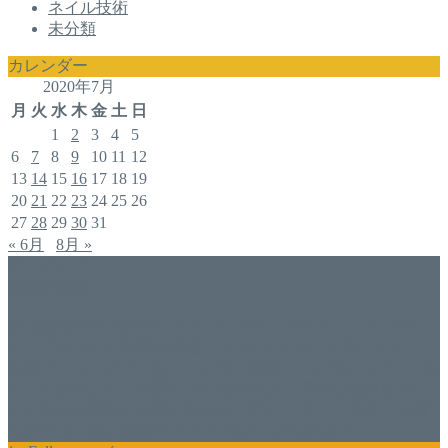
ネイル技術
未分類
カレンダー
2020年7月
月
火
水
木
金
土
日
1
2
3
4
5
6
7
8
9
10
11
12
13
14
15
16
17
18
19
20
21
22
23
24
25
26
27
28
29
30
31
« 6月
8月 »
アドバイザー
福井佐哉佳
香川県丸亀市でネイルスクール＆アドバイザー（コンサル）
をしております福井佐哉佳（フクイサヤカ）と申します。
自分でジェルネイルをしたい方・開業したい方にスクールも
行っております。 開業しているけれど、苦手な技術を習い
たい方もお気軽にお問い合わせ下さい。 また、集客でお困
りのサロン様に改善アドバイスも行っております。