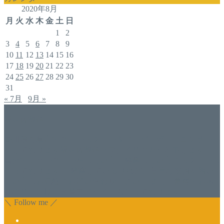
2020年8月
月
火
水
木
金
土
日
1
2
3
4
5
6
7
8
9
10
11
12
13
14
15
16
17
18
19
20
21
22
23
24
25
26
27
28
29
30
31
« 7月
9月 »
アドバイザー
福井佐哉佳
香川県丸亀市でネイルスクール＆アドバイザー（コンサル）
をしております福井佐哉佳（フクイサヤカ）と申します。
自分でジェルネイルをしたい方・開業したい方にスクールも
行っております。 開業しているけれど、苦手な技術を習い
たい方もお気軽にお問い合わせ下さい。 また、集客でお困
りのサロン様に改善アドバイスも行っております。
＼ Follow me ／