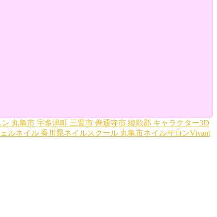
スン
丸亀市
宇多津町
三豊市
善通寺市
綾歌郡
キャラクター3D
ェルネイル
香川県ネイルスクール
丸亀市ネイルサロンVivant