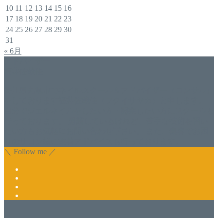
10
11
12
13
14
15
16
17
18
19
20
21
22
23
24
25
26
27
28
29
30
31
« 6月
アドバイザー
福井佐哉佳
香川県丸亀市でネイルスクール＆アドバイザー（コンサル）
をしております福井佐哉佳（フクイサヤカ）と申します。
自分でジェルネイルをしたい方・開業したい方にスクールも
行っております。 開業しているけれど、苦手な技術を習い
たい方もお気軽にお問い合わせ下さい。 また、集客でお困
りのサロン様に改善アドバイスも行っております。
＼ Follow me ／