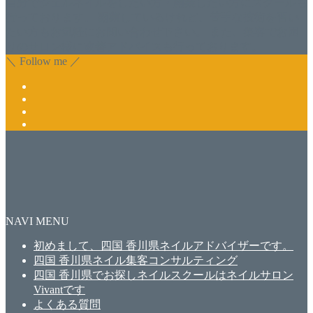
自分でジェルネイルをしたい方・開業したい方にスクールも
行っております。 開業しているけれど、苦手な技術を習い
たい方もお気軽にお問い合わせ下さい。 また、集客でお困
りのサロン様に改善アドバイスも行っております。
＼ Follow me ／
NAVI MENU
初めまして、四国 香川県ネイルアドバイザーです。
四国 香川県ネイル集客コンサルティング
四国 香川県でお探しネイルスクールはネイルサロン
Vivantです
よくある質問