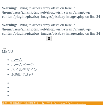
Warning
: Trying to access array offset on false in
/home/users/2/hanjoten/web/shop/wish-vivant/vivant/wp-
content/plugins/pixabay-images/pixabay-images.php
on line
34
Warning
: Trying to access array offset on false in
/home/users/2/hanjoten/web/shop/wish-vivant/vivant/wp-
content/plugins/pixabay-images/pixabay-images.php
on line
34
MENU
ホーム
ホームページ
ネイルデザイン
お問い合わせ
四国・香川県のネイル集客 スクール 『アドザバイザ―コンシェルジュ』