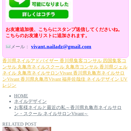
お友達追加後、こちらにスタンプ送信してくださいね。
こちらのお友達リストに追加されます。
vivant.nailadz@gmail.com
メール：
香川県ネイルアドバイザー
香川県集客コンサル
四国集客コ
ンサル
丸亀市ネイルスクール
丸亀市コンサル
香川県ジェル
ネイル
丸亀市ネイルサロンVivant
香川県丸亀市ネイルサロ
ンVivant
香川県丸亀市Vivant
福井佐哉佳
ネイルデザイン
UV
レジン
HOME
ネイルデザイン
お客様ネイルと最近の私～香川県丸亀市ネイルサロ
ン・スクール ネイルサロンVivant～
RELATED POST