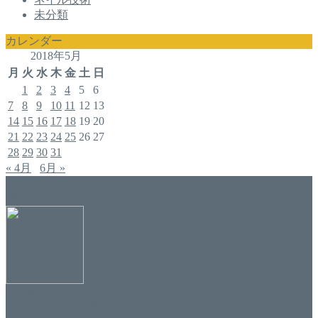
未分類
カレンダー
2018年5月
月
火
水
木
金
土
日
1
2
3
4
5
6
7
8
9
10
11
12
13
14
15
16
17
18
19
20
21
22
23
24
25
26
27
28
29
30
31
« 4月
6月 »
アドバイザー
福井佐哉佳
香川県丸亀市でネイルスクール＆アドバイザー（コンサル）
をしております福井佐哉佳（フクイサヤカ）と申します。