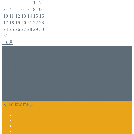
1
2
3
4
5
6
7
8
9
10
11
12
13
14
15
16
17
18
19
20
21
22
23
24
25
26
27
28
29
30
31
« 6月
アドバイザー
福井佐哉佳
香川県丸亀市でネイルスクール＆アドバイザー（コンサル）
をしております福井佐哉佳（フクイサヤカ）と申します。
自分でジェルネイルをしたい方・開業したい方にスクールも
行っております。 開業しているけれど、苦手な技術を習い
たい方もお気軽にお問い合わせ下さい。 また、集客でお困
りのサロン様に改善アドバイスも行っております。
＼ Follow me ／