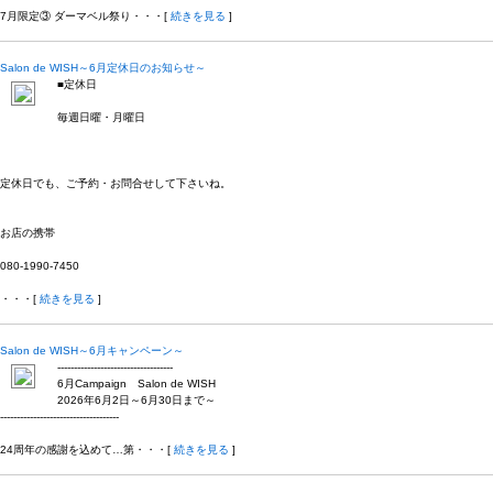
7月限定③ ダーマベル祭り・・・[
続きを見る
]
Salon de WISH～6月定休日のお知らせ～
■定休日
毎週日曜・月曜日
定休日でも、ご予約・お問合せして下さいね。
お店の携帯
080-1990-7450
・・・[
続きを見る
]
Salon de WISH～6月キャンペーン～
-----------------------------------
6月Campaign Salon de WISH
2026年6月2日～6月30日まで～
------------------------------------
24周年の感謝を込めて…第・・・[
続きを見る
]