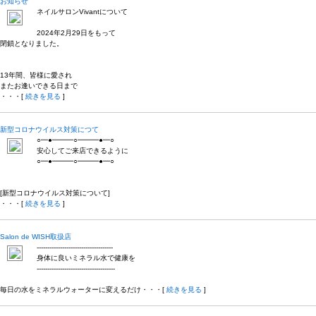
お知らせ
ネイルサロンVivantについて
2024年2月29日をもって
閉鎖となりました。
13年間、皆様に愛され
またお逢いできる日まで
・・・[
続きを見る
]
新型コロナウイルス対策につて
○━●━━━○━━━●━○
安心してご来店できるように
○━●━━━○━━━●━○
[新型コロナウイルス対策について]
・・・[
続きを見る
]
Salon de WISH取扱店
------------------------------------
身体に良いミネラル水で健康を
-------------------------------------
毎日の水をミネラルウォーターに変えるだけ・・・[
続きを見る
]