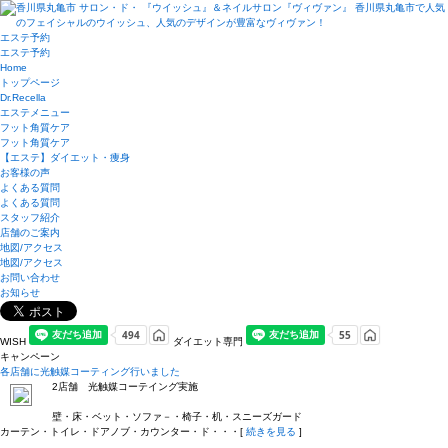
エステ予約
エステ予約
Home
トップページ
Dr.Recella
エステメニュー
フット角質ケア
フット角質ケア
【エステ】ダイエット・痩身
お客様の声
よくある質問
よくある質問
スタッフ紹介
店舗のご案内
地図/アクセス
地図/アクセス
お問い合わせ
お知らせ
WISH
ダイエット専門
キャンペーン
各店舗に光触媒コーティング行いました
2店舗 光触媒コーテイング実施
壁・床・ベット・ソファ－・椅子・机・スニーズガード
カーテン・トイレ・ドアノブ・カウンター・ド・・・[
続きを見る
]