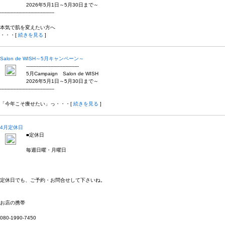
2026年5月1日～5月30日まで～
------------------------------------
本気で肌を変えたい方へ
・・・[
続きを見る
]
Salon de WISH～5月キャンペーン～
-----------------------------------
5月Campaign Salon de WISH
2026年5月1日～5月30日まで～
------------------------------------
「今年こそ痩せたい」っ・・・[
続きを見る
]
4月定休日
■定休日
毎週日曜・月曜日
定休日でも、ご予約・お問合せして下さいね。
お店の携帯
080-1990-7450