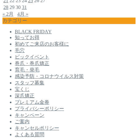
21
22
23
24
25
26
27
28
29
30
31
« 2月
4月 »
カテゴリー
BLACK FRIDAY
知ってお得
初めてご来店のお客様に
毛穴
ビックイベント
巻爪・巻爪矯正
育毛・発毛
感染予防・コロナウイルス対策
スタッフ募集
宝くじ
深爪矯正
プレミアム金券
プライバシーポリシー
キャンペーン
ご案内
キャンセルポリシー
よくある質問