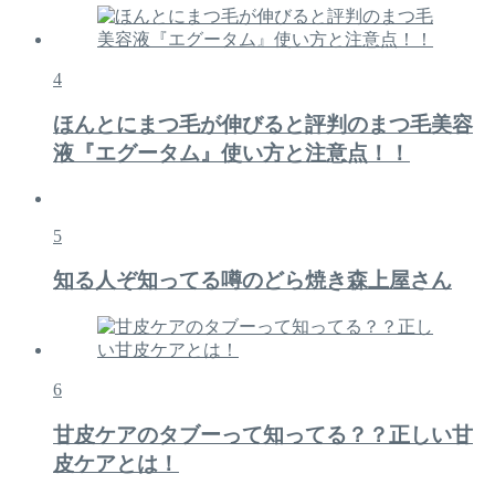
4
ほんとにまつ毛が伸びると評判のまつ毛美容
液『エグータム』使い方と注意点！！
5
知る人ぞ知ってる噂のどら焼き森上屋さん
6
甘皮ケアのタブーって知ってる？？正しい甘
皮ケアとは！