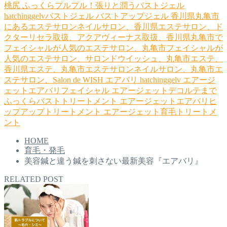
桃尻
ふっくらプルプル！張りと潤うバストジェル
hatchinggelvバストジェル
バストアップジェル
香川県丸亀市
にあるエステサロンネイルサロン、香川県エステサロン、ド
クターリセラ取扱、アクアヴィーナス取扱、香川県丸亀市で
フェイシャルが人気のエステサロン、丸亀市フェイシャルが
人気のエステサロン、サロンドウイッシュ、丸亀市エステ、
香川県エステ、丸亀市エステサロンネイルサロン、丸亀市エ
ステサロン、Salon de WISH
エアバリ
hatchinggelv
エアージ
ェットエアバリフェイシャル
エアージェットデコルテまで
ふっくらバストトリートメント
エアージェットエアバリヒ
ップアップトリートメント
エアージェット育毛トリートメ
ント
HOME
育毛・発毛
美容鍼と違う鍼を刺さない最新美容『エアバリ』
RELATED POST