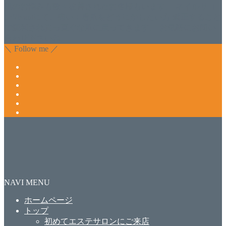
肌のお悩みも数々改善されたお客様もいます。 ネイルサロ
ンVivantにて、痛い！巻爪をどうにかしたい方 矯正すること
で緩和され真っ直ぐな爪に戻ってきます。 お気軽にお問い
合わせ下さいね。
＼ Follow me ／
NAVI MENU
ホームページ
トップ
初めてエステサロンにご来店