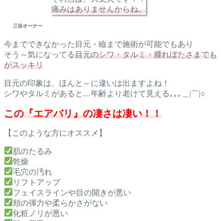
痛みはありませんからね。
三谷オーナー
今までできなかった目元・瞼まで施術が可能でもあり
そう～気になってる
目元のシワ・タルミ・腫れぼたさまでも
がスッキリ
目元の印象は、ほんと～に違いは出ますよね！
シワやタルミがあると…年齢より老けて見える｡｡｡＿|￣|○
この『エアバリ』の凄さは凄い！！
【このような方にオススメ】
肌のたるみ
乾燥
毛穴の汚れ
リフトアップ
フェイスラインや目の開きが悪い
頬の弾力や柔らかさがない
化粧ノリが悪い