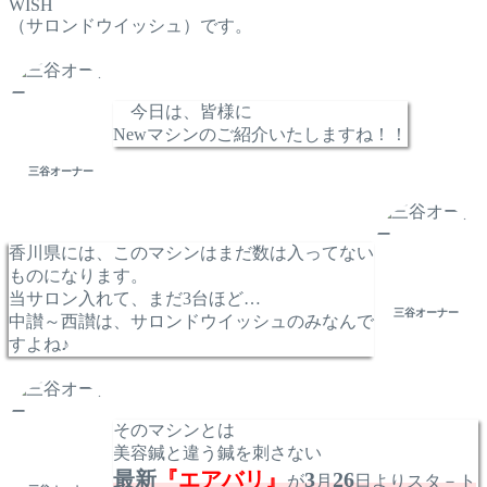
WISH
（サロンドウイッシュ）です。
今日は、皆様に
Newマシンのご紹介いたしますね！！
三谷オーナー
香川県には、このマシンはまだ数は入ってない
ものになります。
当サロン入れて、まだ3台ほど…
三谷オーナー
中讃～西讃は、サロンドウイッシュのみなんで
すよね♪
そのマシンとは
美容鍼と違う鍼を刺さない
最新
『エアバリ』
3
26
が
月
日よりスタ－ト