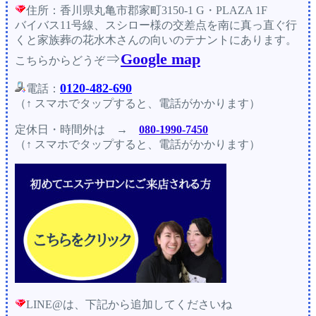
住所：香川県丸亀市郡家町3150-1 G・PLAZA 1F
バイバス11号線、スシロー様の交差点を南に真っ直ぐ行
くと家族葬の花水木さんの向いのテナントにあります。
⇒
Google map
こちらからどうぞ
0120-482-690
電話：
（↑ スマホでタップすると、電話がかかります）
定休日・時間外
は →
080-1990-7450
（↑ スマホでタップすると、電話がかかります）
LINE@は、下記から追加してくださいね