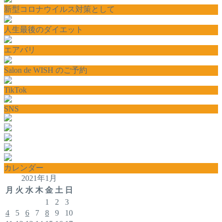
新型コロナウイルス対策として
人生最後のダイエット
エアバリ
Salon de WISH のご予約
TikTok
SNS
カレンダー
2021年1月
月
火
水
木
金
土
日
1
2
3
4
5
6
7
8
9
10