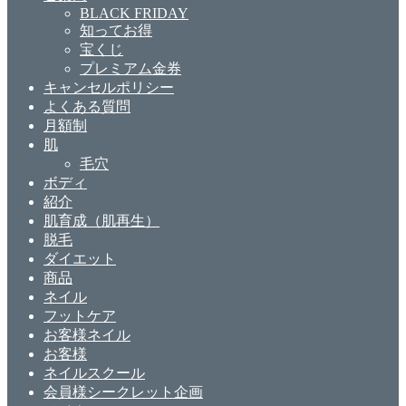
BLACK FRIDAY
知ってお得
宝くじ
プレミアム金券
キャンセルポリシー
よくある質問
月額制
肌
毛穴
ボディ
紹介
肌育成（肌再生）
脱毛
ダイエット
商品
ネイル
フットケア
お客様ネイル
お客様
ネイルスクール
会員様シークレット企画