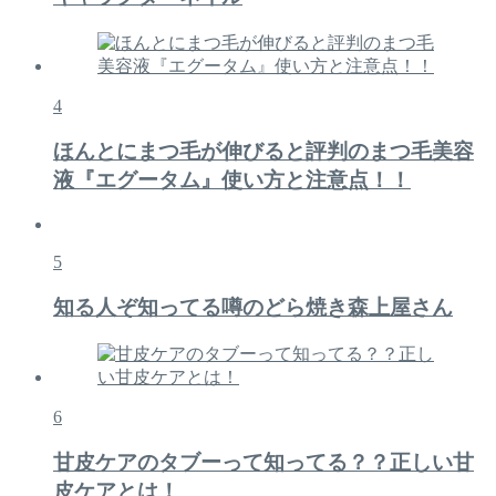
4
ほんとにまつ毛が伸びると評判のまつ毛美容
液『エグータム』使い方と注意点！！
5
知る人ぞ知ってる噂のどら焼き森上屋さん
6
甘皮ケアのタブーって知ってる？？正しい甘
皮ケアとは！