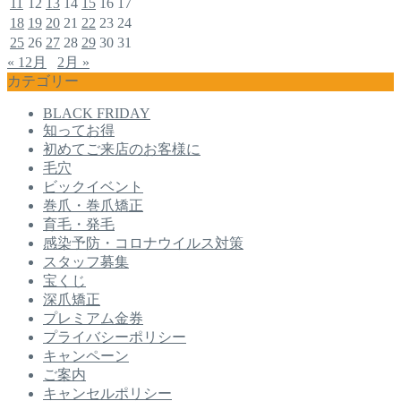
11
12
13
14
15
16
17
18
19
20
21
22
23
24
25
26
27
28
29
30
31
« 12月
2月 »
カテゴリー
BLACK FRIDAY
知ってお得
初めてご来店のお客様に
毛穴
ビックイベント
巻爪・巻爪矯正
育毛・発毛
感染予防・コロナウイルス対策
スタッフ募集
宝くじ
深爪矯正
プレミアム金券
プライバシーポリシー
キャンペーン
ご案内
キャンセルポリシー