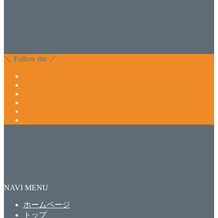
化粧品のDr.Recellとアクアヴィーナスの正規取り扱い店でお
肌のお悩みも数々改善されたお客様もいます。 ネイルサロ
ンVivantにて、痛い！巻爪をどうにかしたい方 矯正すること
で緩和され真っ直ぐな爪に戻ってきます。 お気軽にお問い
合わせ下さいね。
＼ Follow me ／
NAVI MENU
ホームページ
トップ