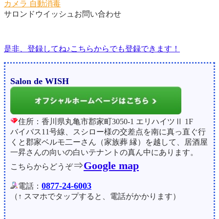
カメラ
自動消毒
サロンドウイッシュお問い合わせ
是非、登録してね♪こちらからでも登録できます！
Salon de WISH
住所：香川県丸亀市郡家町3050-1 エリハイツⅡ 1F
バイバス11号線、スシロー様の交差点を南に真っ直ぐ行
くと郡家ベルモ二ーさん（家族葬 縁）を越して、居酒屋
一昇さんの向いの白いテナントの真ん中にあります。
⇒
Google map
こちらからどうぞ
0877-24-6003
電話：
（↑ スマホでタップすると、電話がかかります）