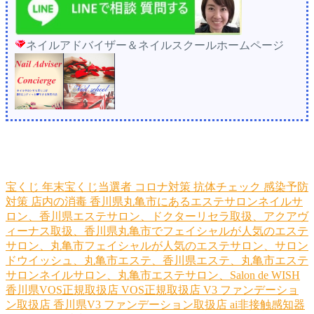
ネイルアドバイザー＆ネイルスクールホームページ
宝くじ
年末宝くじ当選者
コロナ対策
抗体チェック
感染予防
対策
店内の消毒
香川県丸亀市にあるエステサロンネイルサ
ロン、香川県エステサロン、ドクターリセラ取扱、アクアヴ
ィーナス取扱、香川県丸亀市でフェイシャルが人気のエステ
サロン、丸亀市フェイシャルが人気のエステサロン、サロン
ドウイッシュ、丸亀市エステ、香川県エステ、丸亀市エステ
サロンネイルサロン、丸亀市エステサロン、Salon de WISH
香川県VOS正規取扱店
VOS正規取扱店
V3 ファンデーショ
ン取扱店
香川県V3 ファンデーション取扱店
ai非接触感知器