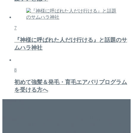
7
『神様に呼ばれた人だけ行ける』と話題のサ
ムハラ神社
8
初めて強髪＆発毛・育毛エアバリプログラム
を受ける方へ
美容専門店
WISH&Vivant
香川県丸亀市にあるSalon de WISHネイルサロンVivantです。
延べ！4,107名様ご来店。 地域の皆さまに愛されSalon de
WISHは15年、ネイルサロンVivantは7年になります。 無添加