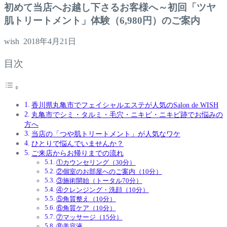
初めて当店へお越し下さるお客様へ～初回「ツヤ
肌トリートメント」体験（6,980円）のご案内
wish
2018年4月21日
目次
香川県丸亀市でフェイシャルエステが人気のSalon de WISH
丸亀市でシミ・タルミ・毛穴・ニキビ・ニキビ跡でお悩みの
方へ
当店の「つや肌トリートメント」が人気なワケ
ひとりで悩んでいませんか？
ご来店からお帰りまでの流れ
①カウンセリング（30分）
②個室のお部屋へのご案内（10分）
③施術開始（トータル70分）
④クレンジング・洗顔（10分）
⑤角質整え（10分）
⑥角質ケア（10分）
⑦マッサージ（15分）
⑧美容液