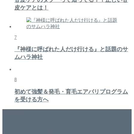
皮ケアとは！
7
『神様に呼ばれた人だけ行ける』と話題のサ
ムハラ神社
8
初めて強髪＆発毛・育毛エアバリプログラム
を受ける方へ
美容専門店
WISH&Vivant
香川県丸亀市にあるSalon de WISHネイルサロンVivantです。