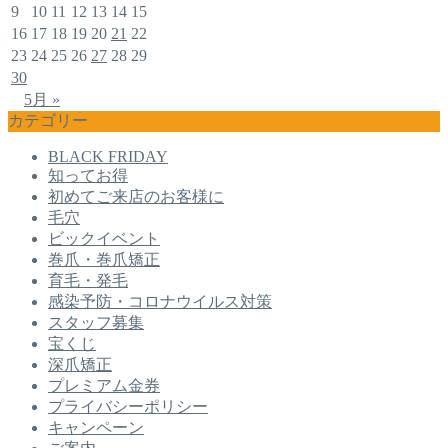
9
10
11
12
13
14
15
16
17
18
19
20
21
22
23
24
25
26
27
28
29
30
5月 »
カテゴリー
BLACK FRIDAY
知ってお得
初めてご来店のお客様に
毛穴
ビックイベント
巻爪・巻爪矯正
育毛・発毛
感染予防・コロナウイルス対策
スタッフ募集
宝くじ
深爪矯正
プレミアム金券
プライバシーポリシー
キャンペーン