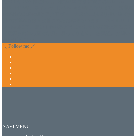
延べ！4,107名様ご来店。 地域の皆さまに愛されSalon de
WISHは15年、ネイルサロンVivantは7年になります。 無添加
化粧品のDr.Recellとアクアヴィーナスの正規取り扱い店でお
肌のお悩みも数々改善されたお客様もいます。 ネイルサロ
ンVivantにて、痛い！巻爪をどうにかしたい方 矯正すること
で緩和され真っ直ぐな爪に戻ってきます。 お気軽にお問い
合わせ下さいね。
＼ Follow me ／
NAVI MENU