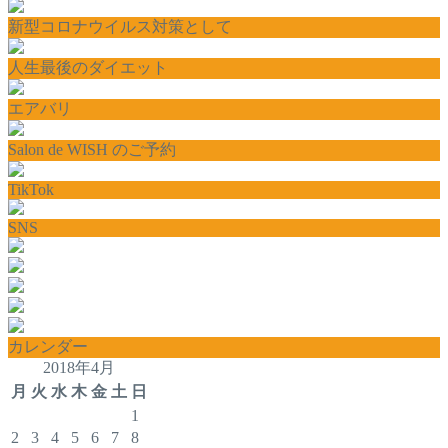
新型コロナウイルス対策として
人生最後のダイエット
エアバリ
Salon de WISH のご予約
TikTok
SNS
カレンダー
2018年4月
月
火
水
木
金
土
日
1
2
3
4
5
6
7
8