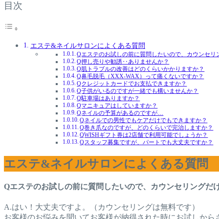
目次
エステ&ネイルサロンによくある質問
Qエステのお試しの前に質問したいので、カウンセリ
Q押し売りや勧誘‥ありませんか？
Q肌トラブルの改善はどのくらいかかりますか？
Q鼻毛脱毛（XXX-WAX）って痛くないですか？
Qクレジットカードでお支払できますか？
Q子供がいるのですが一緒でも構いませんか？
Q駐車場はありますか？
Qマニキュアはしていますか？
Qネイルの予算があるのですが…
Qネイルでの男性でもケアだけでもできますか？
Q巻き爪なのですが、どのくらいで完治しますか？
QWISHギフト券は2店舗で利用可能でしょうか？
Qスタッフ募集ですが、パートでも大丈夫ですか？
エステ&ネイルサロンによくある質問
Qエステのお試しの前に質問したいので、カウンセリングだ
A.はい！大丈夫ですよ。（カウンセリングは無料です）
お客様のお悩みを聞いてお客様が納得された時にお試しから