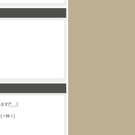
(*_ _)
(〃艸〃)