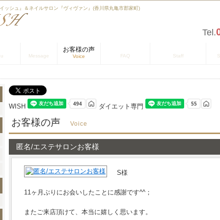
『ウイッシュ』＆ネイルサロン『ヴィヴァン』(香川県丸亀市郡家町)
Tel.
ニュー
お知らせ
お客様の声
よくある質問
スタッフの紹介
店
nu
Message
FAQ
Staff
S
Voice
WISH
ダイエット専門
お客様の声
Voice
匿名/エステサロンお客様
S様
11ヶ月ぶりにお会いしたことに感謝です^^；
またご来店頂けて、本当に嬉しく思います。