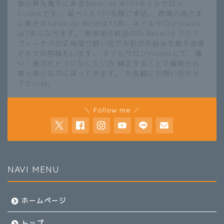
香川県丸亀市にあるSalon de WISHネイルサロン
Vivantです。 延べ！4,107名様ご来店。 地域の皆さま
に愛されSalon de WISHは15年、ネイルサロンVivant
は7年になります。 無添加化粧品のDr.Recellとアクア
ヴィーナスの正規取り扱い店でお肌のお悩みも数々改善
されたお客様もいます。 ネイルサロンVivantにて、痛
い！巻爪をどうにかしたい方 矯正することで緩和され
真っ直ぐな爪に戻ってきます。 お気軽にお問い合わせ
下さいね。
＼ Follow me ／
NAVI MENU
ホームページ
トップ