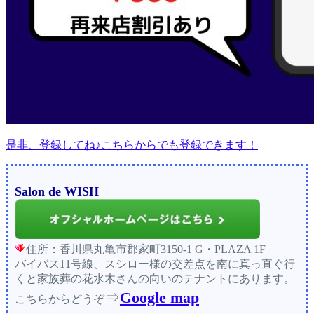
是非、登録してね♪こちらからでも登録できます！
Salon de WISH
住所：香川県丸亀市郡家町3150-1 G・PLAZA 1F
バイバス11号線、スシロー様の交差点を南に真っ直ぐ行
くと家族葬の花水木さんの向いのテナントにあります。
⇒
Google map
こちらからどうぞ