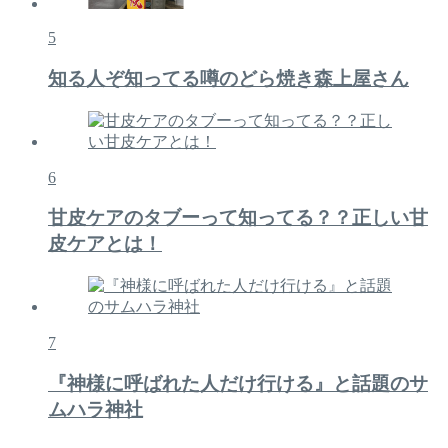
5
知る人ぞ知ってる噂のどら焼き森上屋さん
6
甘皮ケアのタブーって知ってる？？正しい甘
皮ケアとは！
7
『神様に呼ばれた人だけ行ける』と話題のサ
ムハラ神社