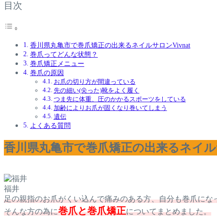
目次
香川県丸亀市で巻爪矯正の出来るネイルサロンVivnat
巻爪ってどんな状態？
巻爪矯正メニュー
巻爪の原因
お爪の切り方が間違っている
先の細い(尖った)靴をよく履く
つま先に体重、圧のかかるスポーツをしている
加齢によりお爪が固くなり巻いてしまう
遺伝
よくある質問
香川県丸亀市で巻爪矯正の出来るネイルサロ
福井
足の親指のお爪がくい込んで痛みのある方、自分も巻爪にな
巻爪と巻爪矯正
そんな方の為に
についてまとめました。