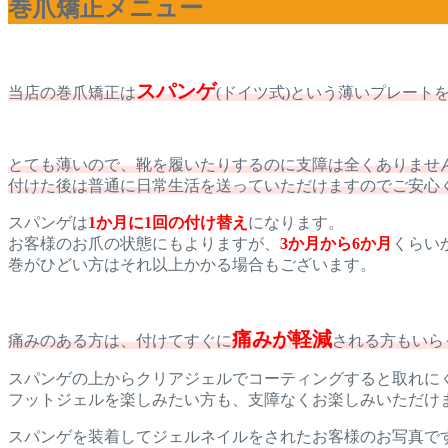
巻爪矯正メニュー
スパンゲ
当店の巻爪矯正は
(ドイツ式)という薄いプレー
とても薄いので、靴を履いたりするのに支障は全くありませ
付けた後は普通に日常生活を送っていただけますのでご安心
スパンゲは
1か月に1回の付け替え
になります。
お客様のお爪の状態にもよりますが、
3か月から6か月
くらい
巻がひどい方はそれ以上かかる場合もございます。
痛みが軽減
痛みのある方は、付けてすぐに
される方もいら
スパンゲの上からクリアジェルでコーティングすると取れに
フットジェルを楽しみたい方も、支障なくお楽しみいただけ
スパンゲを装着してジェルネイルをされたお客様のお写真で