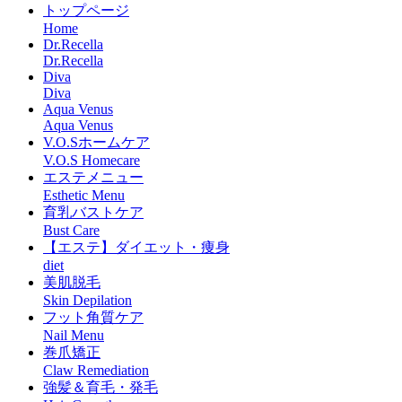
トップページ
Home
Dr.Recella
Dr.Recella
Diva
Diva
Aqua Venus
Aqua Venus
V.O.Sホームケア
V.O.S Homecare
エステメニュー
Esthetic Menu
育乳バストケア
Bust Care
【エステ】ダイエット・痩身
diet
美肌脱毛
Skin Depilation
フット角質ケア
Nail Menu
巻爪矯正
Claw Remediation
強髪＆育毛・発毛