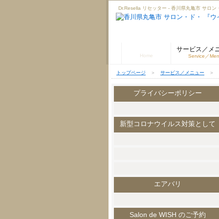
Dr.Resella リセッター - 香川県丸亀
トップページ
サービス／メ
Home
Service／Me
トップページ
＞
サービス／メニュー
＞
プライバシーポリシー
新型コロナウイルス対策として
エアバリ
Salon de WISH のご予約