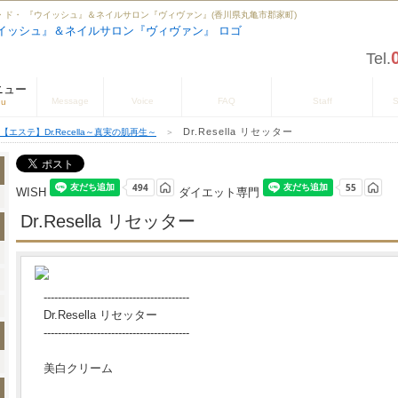
市 サロン・ド・ 『ウイッシュ』＆ネイルサロン『ヴィヴァン』(香川県丸亀市郡家町)
Tel.
ニュー
お知らせ
お客様の声
よくある質問
スタッフの紹介
店
Message
Voice
FAQ
Staff
S
nu
Dr.Resella リセッター
【エステ】Dr.Recella～真実の肌再生～
＞
WISH
ダイエット専門
Dr.Resella リセッター
-----------------------------------------
Dr.Resella リセッター
-----------------------------------------
美白クリーム