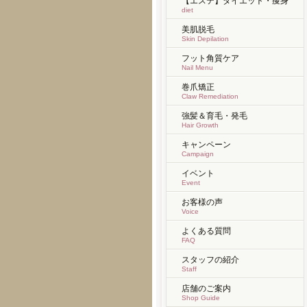
【エステ】ダイエット・痩身
diet
美肌脱毛
Skin Depilation
フット角質ケア
Nail Menu
巻爪矯正
Claw Remediation
強髪＆育毛・発毛
Hair Growth
キャンペーン
Campaign
イベント
Event
お客様の声
Voice
よくある質問
FAQ
スタッフの紹介
Staff
店舗のご案内
Shop Guide