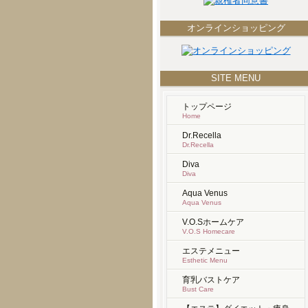
オンラインショッピング
SITE MENU
トップページ
Home
Dr.Recella
Dr.Recella
Diva
Diva
Aqua Venus
Aqua Venus
V.O.Sホームケア
V.O.S Homecare
エステメニュー
Esthetic Menu
育乳バストケア
Bust Care