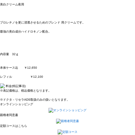
美白クリーム夜用
プロレチノを更に浸透させるためのブレンド 用クリームです。
最強の美白成分ハイドロキノン配合。
内容量 32ｇ
本体ケース込 ￥12,650
レフィル ￥12,100
料金(特記事項)
※表記価格は、税込価格となります。
※ドクタ－リセラADS取扱のみの扱いとなります。
オンラインショッピング
親権者同意書
定額コースはこちら