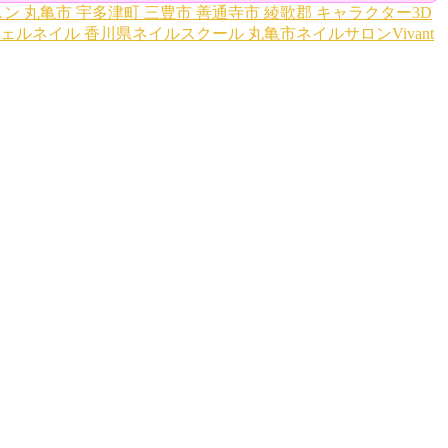
スン
丸亀市
宇多津町
三豊市
善通寺市
綾歌郡
キャラクター3D
ェルネイル
香川県ネイルスクール
丸亀市ネイルサロンVivant