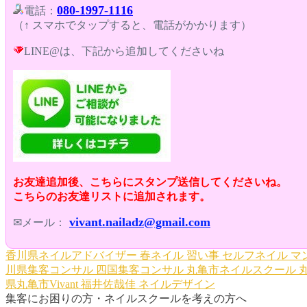
080-1997-1116
電話：
（↑ スマホでタップすると、電話がかかります）
LINE@は、下記から追加してくださいね
お友達追加後、こちらにスタンプ送信してくださいね。
こちらのお友達リストに追加されます。
vivant.nailadz@gmail.com
✉メール：
香川県ネイルアドバイザー
春ネイル
習い事
セルフネイル
マ
川県集客コンサル
四国集客コンサル
丸亀市ネイルスクール
県丸亀市Vivant
福井佐哉佳
ネイルデザイン
集客にお困りの方・ネイルスクールを考えの方へ