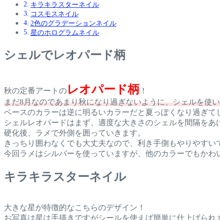
キラキラスターネイル
コスモスネイル
2色のグラデーションネイル
星のホログラムネイル
シェルでレオパード柄
レオパード柄
秋の定番アートの
！
まだ8月なのであまり秋になり過ぎないように、シェルを使
ベースのカラーは逆に明るいカラーだと夏っぽくなり過ぎて
シェルレオパードはまず、適度な大きさのシェルを間隔をあ
硬化後、ラメで外側を囲っていきます。
きっちり囲わなくでも大丈夫なので、利き手側もやりやすい
今回ラメはシルバーを使っていますが、他のカラーでもかわ
キラキラスターネイル
大きな星が特徴的なこちらのデザイン！
お写真は星は手描きですがシールを使えば簡単に仕上げられ