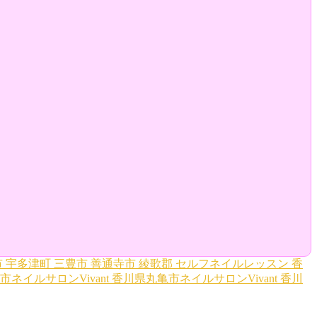
市
宇多津町
三豊市
善通寺市
綾歌郡
セルフネイルレッスン
香
市ネイルサロンVivant
香川県丸亀市ネイルサロンVivant
香川