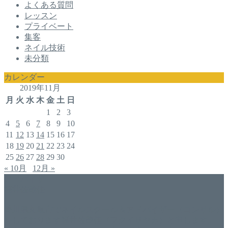
よくある質問
レッスン
プライベート
集客
ネイル技術
未分類
カレンダー
2019年11月
月
火
水
木
金
土
日
1
2
3
4
5
6
7
8
9
10
11
12
13
14
15
16
17
18
19
20
21
22
23
24
25
26
27
28
29
30
« 10月
12月 »
アドバイザー
福井佐哉佳
香川県丸亀市でネイルスクール＆アドバイザー（コンサル）
をしております福井佐哉佳（フクイサヤカ）と申します。