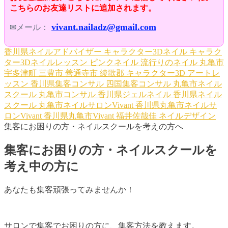
こちらのお友達リストに追加されます。
vivant.nailadz@gmail.com
✉メール：
香川県ネイルアドバイザー
キャラクター3Dネイル
キャラク
ター3Dネイルレッスン
ピンクネイル
流行りのネイル
丸亀市
宇多津町
三豊市
善通寺市
綾歌郡
キャラクター3D
アートレ
ッスン
香川県集客コンサル
四国集客コンサル
丸亀市ネイル
スクール
丸亀市コンサル
香川県ジェルネイル
香川県ネイル
スクール
丸亀市ネイルサロンVivant
香川県丸亀市ネイルサ
ロンVivant
香川県丸亀市Vivant
福井佐哉佳
ネイルデザイン
集客にお困りの方・ネイルスクールを考えの方へ
集客にお困りの方・ネイルスクールを
考え中の方に
あなたも集客頑張ってみませんか！
サロンで集客でお困りの方に、集客方法を教えます。