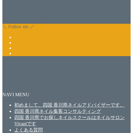
自分でジェルネイルをしたい方・開業したい方にスクールも
行っております。 開業しているけれど、苦手な技術を習い
たい方もお気軽にお問い合わせ下さい。 また、集客でお困
りのサロン様に改善アドバイスも行っております。
＼ Follow me ／
NAVI MENU
初めまして、四国 香川県ネイルアドバイザーです。
四国 香川県ネイル集客コンサルティング
四国 香川県でお探しネイルスクールはネイルサロン
Vivantです
よくある質問