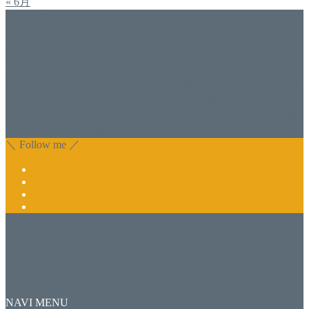
« 6月
アドバイザー
福井佐哉佳
香川県丸亀市でネイルスクール＆アドバイザー（コンサル）
をしております福井佐哉佳（フクイサヤカ）と申します。
自分でジェルネイルをしたい方・開業したい方にスクールも
行っております。 開業しているけれど、苦手な技術を習い
たい方もお気軽にお問い合わせ下さい。 また、集客でお困
りのサロン様に改善アドバイスも行っております。
＼ Follow me ／
NAVI MENU