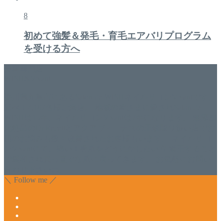
8
初めて強髪＆発毛・育毛エアバリプログラム
を受ける方へ
美容専門店
WISH&Vivant
香川県丸亀市にあるSalon de WISHネイルサロンVivantです。
延べ！4,107名様ご来店。 地域の皆さまに愛されSalon de
WISHは15年、ネイルサロンVivantは7年になります。 無添加
化粧品のDr.Recellとアクアヴィーナスの正規取り扱い店でお
肌のお悩みも数々改善されたお客様もいます。 ネイルサロ
ンVivantにて、痛い！巻爪をどうにかしたい方 矯正すること
で緩和され真っ直ぐな爪に戻ってきます。 お気軽にお問い
合わせ下さいね。
＼ Follow me ／