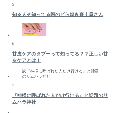
5
知る人ぞ知ってる噂のどら焼き森上屋さん
6
甘皮ケアのタブーって知ってる？？正しい甘
皮ケアとは！
7
『神様に呼ばれた人だけ行ける』と話題のサ
ムハラ神社