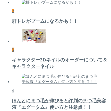
2
肝トレがブームになるかも！！
3
キャラクター3Dネイルのオーダーについて＆
キャラクターネイル
4
ほんとにまつ毛が伸びると評判のまつ毛美容
液『エグータム』使い方と注意点！！