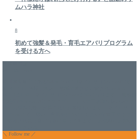
ムハラ神社
8
初めて強髪＆発毛・育毛エアバリプログラム
を受ける方へ
美容専門店
WISH&Vivant
香川県丸亀市にあるSalon de WISHネイルサロンVivantです。
延べ！4,107名様ご来店。 地域の皆さまに愛されSalon de
WISHは15年、ネイルサロンVivantは7年になります。 無添加
化粧品のDr.Recellとアクアヴィーナスの正規取り扱い店でお
肌のお悩みも数々改善されたお客様もいます。 ネイルサロ
ンVivantにて、痛い！巻爪をどうにかしたい方 矯正すること
で緩和され真っ直ぐな爪に戻ってきます。 お気軽にお問い
合わせ下さいね。
＼ Follow me ／