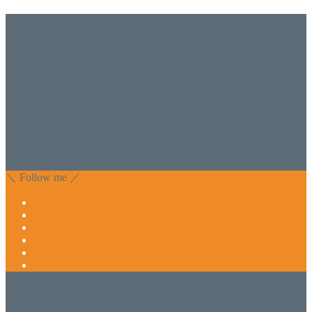
美容専門店
WISH&Vivant
香川県丸亀市にあるSalon de WISHネイルサロンVivantです。
延べ！4,107名様ご来店。 地域の皆さまに愛されSalon de
WISHは15年、ネイルサロンVivantは7年になります。 無添加
化粧品のDr.Recellとアクアヴィーナスの正規取り扱い店でお
肌のお悩みも数々改善されたお客様もいます。 ネイルサロ
ンVivantにて、痛い！巻爪をどうにかしたい方 矯正すること
で緩和され真っ直ぐな爪に戻ってきます。 お気軽にお問い
合わせ下さいね。
＼ Follow me ／