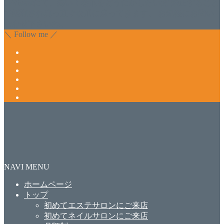
ンVivantにて、痛い！巻爪をどうにかしたい方 矯正すること
で緩和され真っ直ぐな爪に戻ってきます。 お気軽にお問い
合わせ下さいね。
＼ Follow me ／
NAVI MENU
ホームページ
トップ
初めてエステサロンにご来店
初めてネイルサロンにご来店