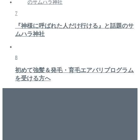
7
『神様に呼ばれた人だけ行ける』と話題のサ
ムハラ神社
8
初めて強髪＆発毛・育毛エアバリプログラム
を受ける方へ
美容専門店
WISH&Vivant
香川県丸亀市にあるSalon de WISHネイルサロンVivantです。
延べ！4,107名様ご来店。 地域の皆さまに愛されSalon de
WISHは15年、ネイルサロンVivantは7年になります。 無添加
化粧品のDr.Recellとアクアヴィーナスの正規取り扱い店でお
肌のお悩みも数々改善されたお客様もいます。 ネイルサロ