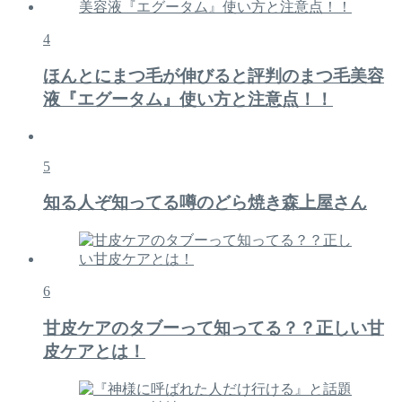
4
ほんとにまつ毛が伸びると評判のまつ毛美容
液『エグータム』使い方と注意点！！
5
知る人ぞ知ってる噂のどら焼き森上屋さん
6
甘皮ケアのタブーって知ってる？？正しい甘
皮ケアとは！