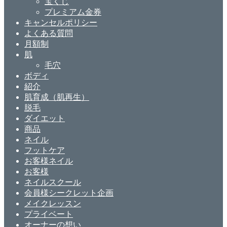
宝くじ
プレミアム金券
キャンセルポリシー
よくある質問
月額制
肌
毛穴
ボディ
紹介
肌育成（肌再生）
脱毛
ダイエット
商品
ネイル
フットケア
お客様ネイル
お客様
ネイルスクール
会員様シークレット企画
メイクレッスン
プライベート
オーナーの想い