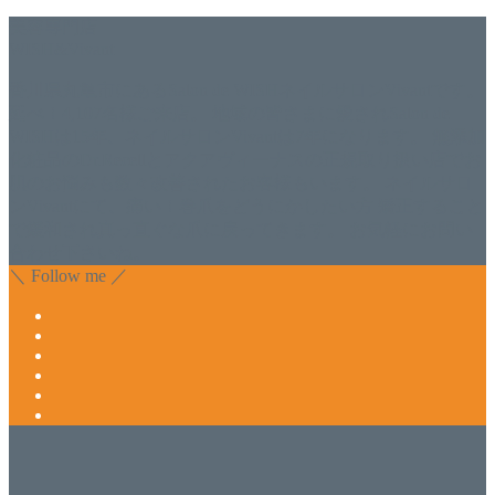
美容専門店
WISH&Vivant
香川県丸亀市にあるSalon de WISHネイルサロンVivantです。
延べ！4,107名様ご来店。 地域の皆さまに愛されSalon de
WISHは15年、ネイルサロンVivantは7年になります。 無添加
化粧品のDr.Recellとアクアヴィーナスの正規取り扱い店でお
肌のお悩みも数々改善されたお客様もいます。 ネイルサロ
ンVivantにて、痛い！巻爪をどうにかしたい方 矯正すること
で緩和され真っ直ぐな爪に戻ってきます。 お気軽にお問い
合わせ下さいね。
＼ Follow me ／