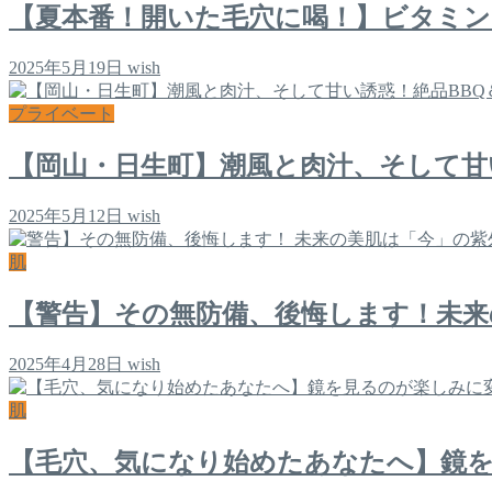
【夏本番！開いた毛穴に喝！】ビタミン
2025年5月19日
wish
プライベート
【岡山・日生町】潮風と肉汁、そして甘
2025年5月12日
wish
肌
【警告】その無防備、後悔します！未来
2025年4月28日
wish
肌
【毛穴、気になり始めたあなたへ】鏡