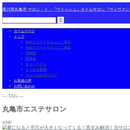
香川県丸亀市 サロン・ド・『ウイッシュ』ネイルサロン『ヴィヴァ
ホームページ
トップ
初めてエステサロンにご来店
初めてネイルサロンにご来店
月額制
肌育成
キャンペーン
よくある質問
キャンセルポリシー
お客様の声
お問い合わせ
― TAG ―
丸亀市エステサロン
wish